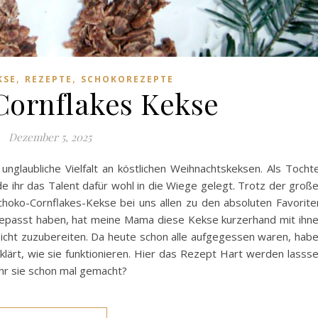
,
,
KSE
REZEPTE
SCHOKOREZEPTE
ornflakes Kekse
Dezember 5, 2025
unglaubliche Vielfalt an köstlichen Weihnachtskeksen. Als Tocht
e ihr das Talent dafür wohl in die Wiege gelegt. Trotz der groß
hoko-Cornflakes-Kekse bei uns allen zu den absoluten Favorite
fgepasst haben, hat meine Mama diese Kekse kurzerhand mit ihn
eicht zuzubereiten. Da heute schon alle aufgegessen waren, hab
rklärt, wie sie funktionieren. Hier das Rezept Hart werden lasss
hr sie schon mal gemacht?