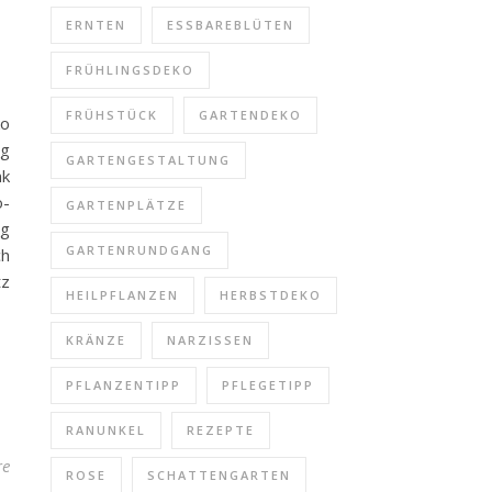
ERNTEN
ESSBAREBLÜTEN
FRÜHLINGSDEKO
FRÜHSTÜCK
GARTENDEKO
ko
og
GARTENGESTALTUNG
nk
o-
GARTENPLÄTZE
ig
GARTENRUNDGANG
ch
tz
HEILPFLANZEN
HERBSTDEKO
KRÄNZE
NARZISSEN
PFLANZENTIPP
PFLEGETIPP
RANUNKEL
REZEPTE
re
ROSE
SCHATTENGARTEN