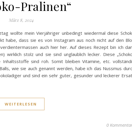
ko-Pralinen“
März 8, 2024
ztag wollte mein Vierjähriger unbedingt wiedermal diese Scho
kt habe, dass sie es von Instagram aus noch nicht auf den Bl
verdientermassen auch hier her. Auf dieses Rezept bin ich da
) wirklich stolz und sie sind unglaublich lecker. Diese „Schok
nhaltsstoffe sind roh. Somit bleiben Vitamine, etc. vollständ
Balls, wie sie auch genannt werden, habe ich das Nussmus dur
okoladiger und sind ein sehr guter, gesunder und leckerer Ersa
WEITERLESEN
0 Kommenta