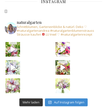
INSTAGRAM
[]
naturalgarten
Schnittblumen, Garteneinblicke & natürl. Deko
♡
#naturalgartenandrea
#naturalgartenblumenstrauss
Sträusse kaufen
LU Inwil
♡
#naturalgartenrezept
Mehr laden
Auf Instagram folgen