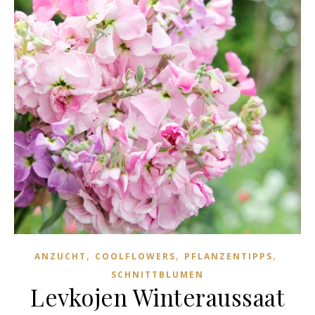
,
,
,
ANZUCHT
COOLFLOWERS
PFLANZENTIPPS
SCHNITTBLUMEN
Levkojen Winteraussaat