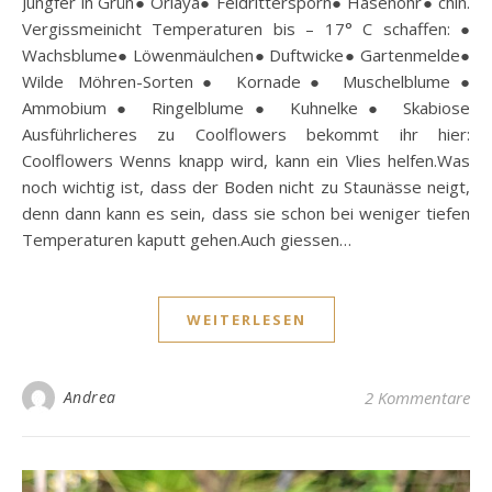
Jungfer in Grün● Orlaya● Feldrittersporn● Hasenohr● chin.
Vergissmeinicht Temperaturen bis – 17° C schaffen: ●
Wachsblume● Löwenmäulchen● Duftwicke● Gartenmelde●
Wilde Möhren-Sorten● Kornade● Muschelblume●
Ammobium● Ringelblume● Kuhnelke● Skabiose
Ausführlicheres zu Coolflowers bekommt ihr hier:
Coolflowers Wenns knapp wird, kann ein Vlies helfen.Was
noch wichtig ist, dass der Boden nicht zu Staunässe neigt,
denn dann kann es sein, dass sie schon bei weniger tiefen
Temperaturen kaputt gehen.Auch giessen…
WEITERLESEN
Andrea
2 Kommentare