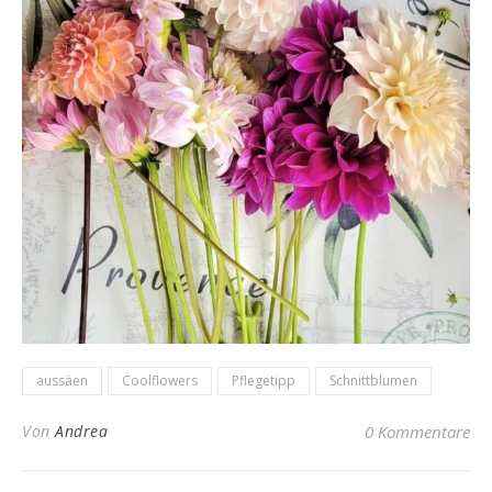
aussäen
Coolflowers
Pflegetipp
Schnittblumen
Von
Andrea
0 Kommentare