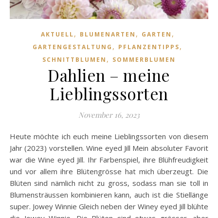
,
,
,
AKTUELL
BLUMENARTEN
GARTEN
,
,
GARTENGESTALTUNG
PFLANZENTIPPS
,
SCHNITTBLUMEN
SOMMERBLUMEN
Dahlien – meine
Lieblingssorten
November 16, 2023
Heute möchte ich euch meine Lieblingssorten von diesem
Jahr (2023) vorstellen. Wine eyed Jill Mein absoluter Favorit
war die Wine eyed Jill. Ihr Farbenspiel, ihre Blühfreudigkeit
und vor allem ihre Blütengrösse hat mich überzeugt. Die
Blüten sind nämlich nicht zu gross, sodass man sie toll in
Blumensträussen kombinieren kann, auch ist die Stiellänge
super. Jowey Winnie Gleich neben der Winey eyed Jill blühte
die Jowey Winnie. Die Blüten sind etwas grösser, aber