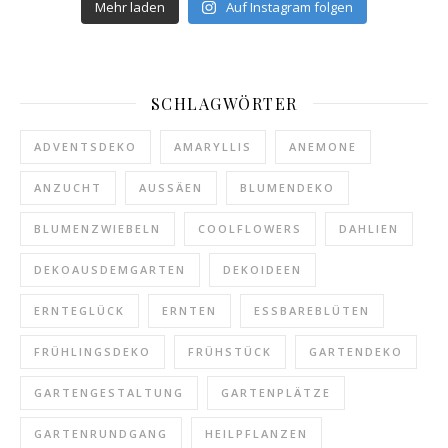
Mehr laden
Auf Instagram folgen
SCHLAGWÖRTER
ADVENTSDEKO
AMARYLLIS
ANEMONE
ANZUCHT
AUSSÄEN
BLUMENDEKO
BLUMENZWIEBELN
COOLFLOWERS
DAHLIEN
DEKOAUSDEMGARTEN
DEKOIDEEN
ERNTEGLÜCK
ERNTEN
ESSBAREBLÜTEN
FRÜHLINGSDEKO
FRÜHSTÜCK
GARTENDEKO
GARTENGESTALTUNG
GARTENPLÄTZE
GARTENRUNDGANG
HEILPFLANZEN