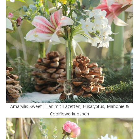
Amaryllis Sweet Lilian mit Tazetten, Eukalyptus, Mahonie &
Coolflowerknospen