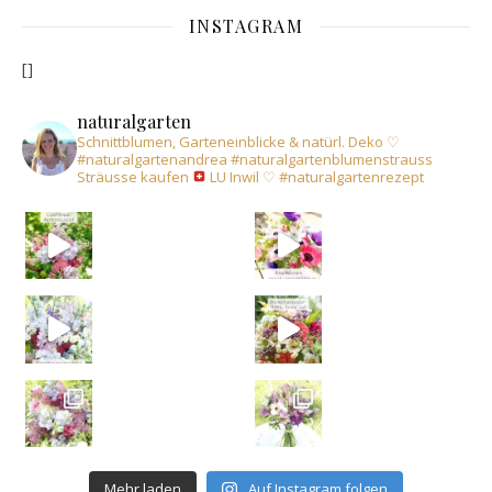
INSTAGRAM
[]
naturalgarten
Schnittblumen, Garteneinblicke & natürl. Deko
♡
#naturalgartenandrea
#naturalgartenblumenstrauss
Sträusse kaufen
LU Inwil
♡
#naturalgartenrezept
Mehr laden
Auf Instagram folgen